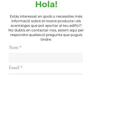
Hola!
Estàs interessat en qoob o necessites més
informació sobre el nostre producte i els
avantatges que pot aportar al teu edifici?
No dubtis en contactar-nos, estem aquí per
respondre qualsevol pregunta que puguis
tindre.
Nom
Email
Telèfon
Continuar