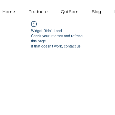
Home
Producte
Qui Som
Blog
Widget Didn’t Load
Check your internet and refresh
this page.
If that doesn’t work, contact us.