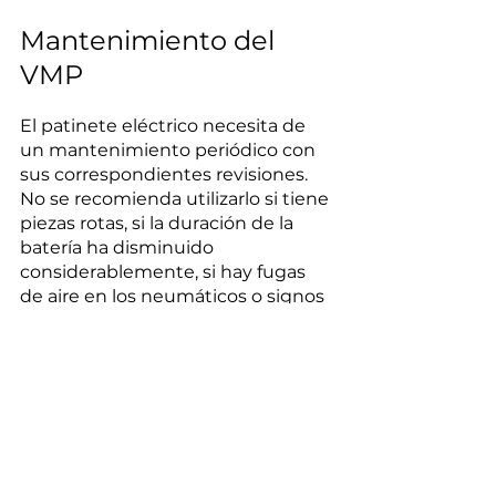
Mantenimiento del 
VMP
El patinete eléctrico necesita de 
un mantenimiento periódico con 
sus correspondientes revisiones. 
No se recomienda utilizarlo si tiene 
piezas rotas, si la duración de la 
batería ha disminuido 
considerablemente, si hay fugas 
de aire en los neumáticos o signos 
de desgaste, ni cuando hay 
sonidos al girar u otros síntomas 
anormales. En estos casos acuda a 
un taller.
También hay vigilar el estado y la 
presión de las ruedas si son con 
cámara de aire. En su limpieza use 
un trapo húmero evitando las 