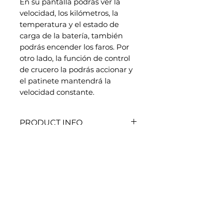
En su pantalla podrás ver la
velocidad, los kilómetros, la
temperatura y el estado de
carga de la batería, también
podrás encender los faros. Por
otro lado, la función de control
de crucero la podrás accionar y
el patinete mantendrá la
velocidad constante.
PRODUCT INFO
Potencia: 500w
RETURN & REFUND POLICY
Autonomía: 25 – 30 Km
Velocidad: Según regulación VMP
Política de devolución y
Garantía: 2 años
SHIPPING INFO
reembolso
A destacar: Mejor precio
Gracias por comprar en QOOB
El 100% de los pedidos se enviarán
Mobility HUB
en un plazo máximo de un día
Si no está completamente
laboral. Los pedidos realizados
satisfecho con su compra,