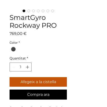
SmartGyro
Rockway PRO
Price
769,00 €
Color
*
Quantitat
*
Afegeix a la cistella
Compra ara