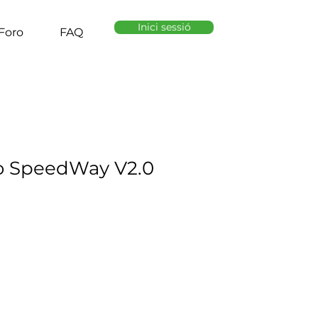
Inici sessió
Foro
FAQ
o SpeedWay V2.0