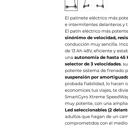
El patinete eléctrico más p
e intermitentes delanteros y t
El patín eléctrico más poten
sinónimo de velocidad, resi
conducción muy sencilla. Inc
de 13 Ah 48V, eficiente y esta
una
autonomía de hasta 45
selector de 3 velocidades
, s
potente sistema de frenado po
suspensión por amortiguador
probada fiabilidad, lo hacen i
economices tus viajes, te divi
SmartGyro Xtreme SpeedWay e
muy potente, con una amplia b
Led seleccionables (2 delante
adultos que hagan de un cami
comprometidos con el medio