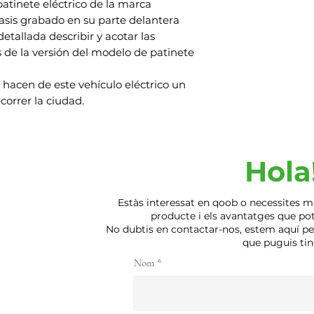
funciones.
patinete eléctrico de la marca
devolución se dedu
Luces: Foco de LED
sis grabado en su parte delantera
Contáctenos
trasera para máxima
tallada describir y acotar las
Si tiene alguna p
cuenta con luces 
s de la versión del modelo de patinete
su artículo, comun
Apagado: Smart E
Automático)
 hacen de este vehículo eléctrico un
Incluye: Cargador 
correr la ciudad.
SmartGyro Speed W
instrucciones. Timb
apagar/encender los
Protección al agua 
Hola
respetuoso con el
“Las imágenes son r
pueden variar lige
Estàs interessat en qoob o necessites m
impresión y/o conf
producte i els avantatges que pot 
No dubtis en contactar-nos, estem aquí p
que puguis tin
Nom