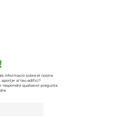
cirá de su reembolso.
 delantero y luz de freno
 visibilidad. En los laterales
regunta sobre cómo devolvernos
LED que podrás encender/apagar
íquese con nosotros.
nergy Saving (Apagado
y Manual de instrucciones,
ay, cargador y manual de
re, bocina, display, botón para
 leds y pata de cabra.
y al polvo. Cero emisiones,
!
 medio ambiente.
eferenciales, los colores
ramente dependiendo de la luz,
és informació sobre el nostre
iguración de pantalla”
aportar al teu edifici?
er respondre qualsevol pregunta
dre.