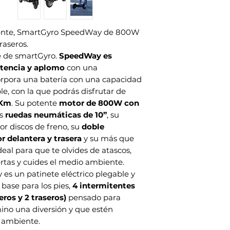
en que lo recibió.
trasera.
Su artículo debe es
Medidas: Plegado: 
Su artículo debe t
Desplegado:119x1
otente, SmartGyro SpeedWay de 800W
compra.
Peso: 22 Kg
raseros.
Reembolsos
Motor: Potente mot
Una vez que reciba
te de smartGyro.
SpeedWay es
Brushless de 800 
inspeccionaremos 
stencia y aplomo
con una
Selector de velocid
recibido su devoluc
orpora una batería con una capacidad
velocidades difere
Le notificaremos 
ble, con la que podrás disfrutar de
Ruedas: Ruedas neu
de su reembolso de
10″
 Km
. Su potente
motor de 800W con
artículo.
Intermitentes: Sí,
us
ruedas neumáticas de 10”
, su
Si se aprueba su d
de control (4 inter
r discos de freno, su
doble
reembolso a su tar
traseros)
 delantera y trasera
y su más que
original de pago).
Suspensión: Suspen
deal para que te olvides de atascos,
Recibirá el crédito
Frenos: Frenos de 
ertas y cuides el medio ambiente.
de días, según las 
Estructura: Estruct
s un patinete eléctrico plegable y
tarjeta.
aluminio con amplia
Transporte
ase para los pies,
4 intermitentes
ajustable, timbre, 
Usted será respons
ros y 2 traseros)
pensado para
cabra.
costos de envío par
no una diversión y que estén
Display: Display in
costes del transpo
 ambiente.
recorrida, duració
Si recibe un reembo