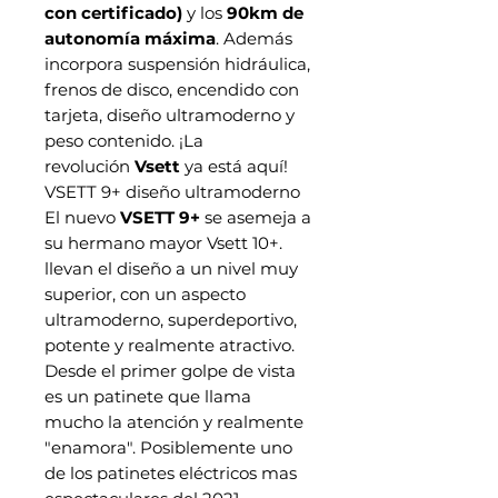
con certificado)
y los
90km de
autonomía máxima
. Además
incorpora suspensión hidráulica,
frenos de disco, encendido con
tarjeta, diseño ultramoderno y
peso contenido. ¡La
revolución
Vsett
ya está aquí!
VSETT 9+ diseño ultramoderno
El nuevo
VSETT 9+
se asemeja a
su hermano mayor Vsett 10+.
llevan el diseño a un nivel muy
superior, con un aspecto
ultramoderno, superdeportivo,
potente y realmente atractivo.
Desde el primer golpe de vista
es un patinete que llama
mucho la atención y realmente
"enamora". Posiblemente uno
de los patinetes eléctricos mas