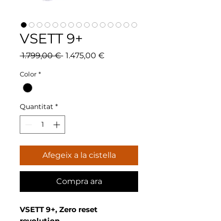
VSETT 9+
Preu
Preu
 1.799,00 € 
1.475,00 €
normal
d'oferta
Color
*
Quantitat
*
Afegeix a la cistella
Compra ara
VSETT 9+, Zero reset
revolution