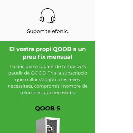
Suport telefònic
El vostre propi QOOB a un
preu fix mensual
Tu decideixes quant de temps vols
gaudir de QOOB. Tria la subscripció
que millor s'adapti a les teves
necessitats, compromís i nombre de
columnes que necessites.
QOOB S