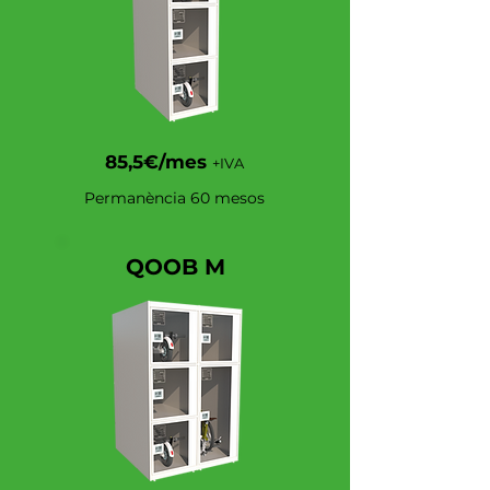
85,5€/mes
+IVA
Permanència 60 mesos
QOOB M